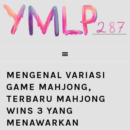
Skip
Skip
Skip
to
to
to
primary
main
primary
navigation
content
sidebar
MENGENAL VARIASI
GAME MAHJONG,
TERBARU MAHJONG
WINS 3 YANG
MENAWARKAN