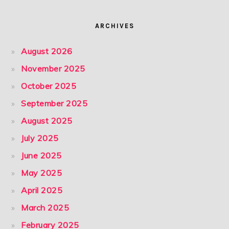
ARCHIVES
August 2026
November 2025
October 2025
September 2025
August 2025
July 2025
June 2025
May 2025
April 2025
March 2025
February 2025