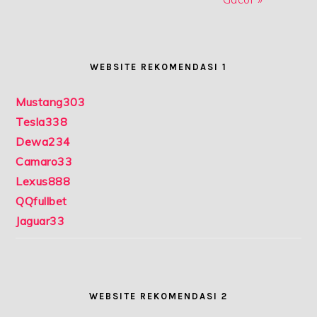
PRIMARY
SIDEBAR
WEBSITE REKOMENDASI 1
Mustang303
Tesla338
Dewa234
Camaro33
Lexus888
QQfullbet
Jaguar33
WEBSITE REKOMENDASI 2