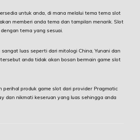
rsedia untuk anda, di mana melalui tema tema slot
 akan memberi anda tema dan tampilan menarik. Slot
 dengan tema yang sesuai.
angat luas seperti dari mitologi China, Yunani dan
ersebut anda tidak akan bosan bermain game slot
 perihal produk game slot dari provider Pragmatic
lay dan nikmati keseruan yang luas sehingga anda