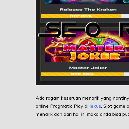
Ada ragam keseruan menarik yang nantiny
online Pragmatic Play di
lexus
. Slot game o
menarik dan dari hal ini maka anda bisa pu