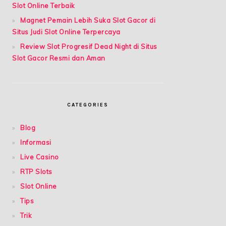
Slot Online Terbaik
Magnet Pemain Lebih Suka Slot Gacor di
Situs Judi Slot Online Terpercaya
Review Slot Progresif Dead Night di Situs
Slot Gacor Resmi dan Aman
CATEGORIES
Blog
Informasi
Live Casino
RTP Slots
Slot Online
Tips
Trik