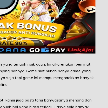
an yang tengah naik daun. Ini dikarenakan peminat
panjang harinya. Game slot bukan hanya game yang
rnya saja tapi game ini mampu menghadirkan banyak
line.
 slot, kamu juga pasti tahu bahwasanya menang dan
sebuah hal yang biasa terjadi. Hanya saja banyak