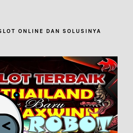
SLOT ONLINE DAN SOLUSINYA