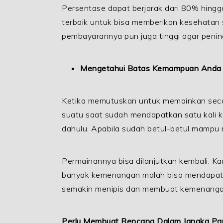
Persentase dapat berjarak dari 80% hingg
terbaik untuk bisa memberikan kesehatan
pembayarannya pun juga tinggi agar peni
Mengetahui Batas Kemampuan Anda
Ketika memutuskan untuk memainkan secara
suatu saat sudah mendapatkan satu kali k
dahulu. Apabila sudah betul-betul mampu
Permainannya bisa dilanjutkan kembali. Ka
banyak kemenangan malah bisa mendapatka
semakin menipis dan membuat kemenangan 
Perlu Membuat Rencana Dalam Jangka Pa