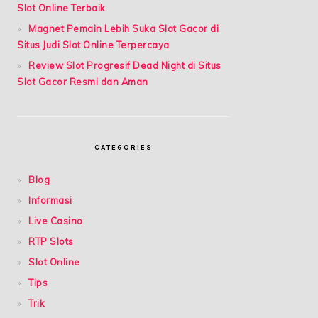
Slot Online Terbaik
Magnet Pemain Lebih Suka Slot Gacor di
Situs Judi Slot Online Terpercaya
Review Slot Progresif Dead Night di Situs
Slot Gacor Resmi dan Aman
CATEGORIES
Blog
Informasi
Live Casino
RTP Slots
Slot Online
Tips
Trik