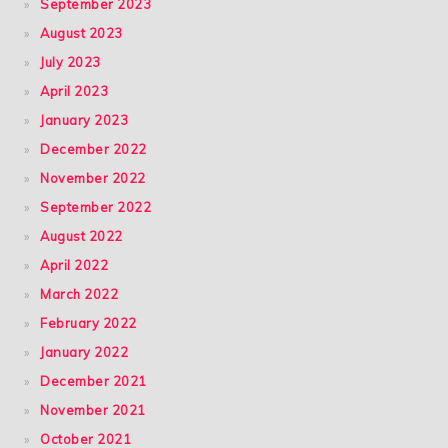
September 2023
August 2023
July 2023
April 2023
January 2023
December 2022
November 2022
September 2022
August 2022
April 2022
March 2022
February 2022
January 2022
December 2021
November 2021
October 2021