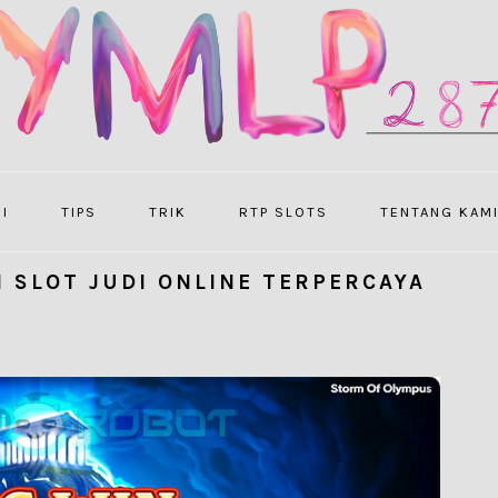
I
TIPS
TRIK
RTP SLOTS
TENTANG KAM
 SLOT JUDI ONLINE TERPERCAYA