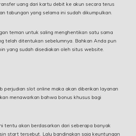
ansfer uang dari kartu debit ke akun secara terus
an tabungan yang selama ini sudah dikumpulkan.
gan teman untuk saling menghentikan satu sama
ang telah ditentukan sebelumnya. Bahkan Anda pun
n yang sudah disediakan oleh situs website.
 perjudian slot online maka akan diberikan layanan
akan menawarkan bahwa bonus khusus bagi
i tentu akan berdasarkan dari seberapa banyak
in start tersebut. Lalu bandingkan saja keuntungan