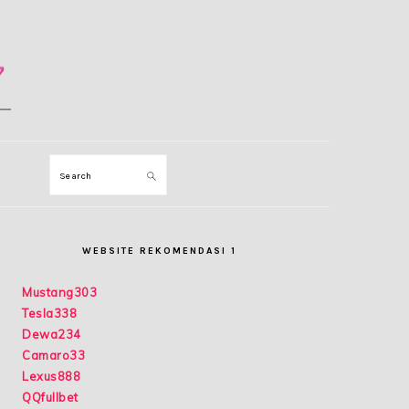
I
Search
PRIMARY
SIDEBAR
WEBSITE REKOMENDASI 1
Mustang303
Tesla338
Dewa234
Camaro33
Lexus888
QQfullbet